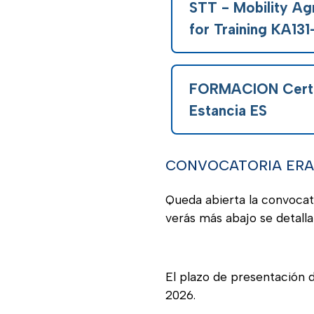
STT - Mobility A
for Training KA131
FORMACION Certi
Estancia ES
CONVOCATORIA ERAS
Queda abierta la convoca
verás más abajo se detalla
El plazo de presentación de
2026.