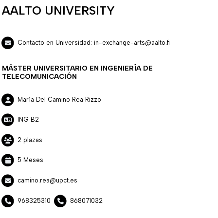
AALTO UNIVERSITY
Contacto en Universidad: in-exchange-arts@aalto.fi
MÁSTER UNIVERSITARIO EN INGENIERÍA DE
TELECOMUNICACIÓN
María Del Camino Rea Rizzo
ING B2
2 plazas
5 Meses
camino.rea@upct.es
968325310
868071032