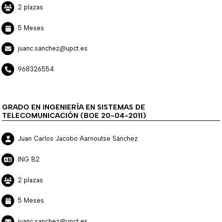
2 plazas
5 Meses
juanc.sanchez@upct.es
968326554
GRADO EN INGENIERÍA EN SISTEMAS DE
TELECOMUNICACIÓN (BOE 20-04-2011)
Juan Carlos Jacobo Aarnoutse Sánchez
ING B2
2 plazas
5 Meses
juanc.sanchez@upct.es