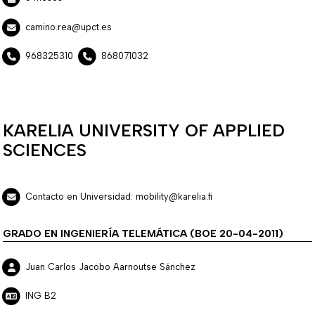
camino.rea@upct.es
968325310
868071032
KARELIA UNIVERSITY OF APPLIED
SCIENCES
Contacto en Universidad: mobility@karelia.fi
GRADO EN INGENIERÍA TELEMÁTICA (BOE 20-04-2011)
Juan Carlos Jacobo Aarnoutse Sánchez
ING B2