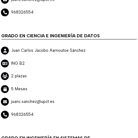
968326554
GRADO EN CIENCIA E INGENIERÍA DE DATOS
Juan Carlos Jacobo Aarnoutse Sánchez
ING B2
2 plazas
5 Meses
juanc.sanchez@upct.es
968326554
GRADO EN INGENIERÍA EN SISTEMAS DE