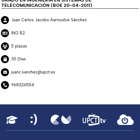
TELECOMUNICACIÓN (BOE 20-04-2011)
Juan Carlos Jacobo Aarnoutse Sánchez
ING B2
5 plazas
30 Días
juanc.sanchez@upct.es
968326554