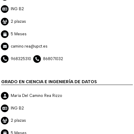
ING B2
2 plazas
5 Meses
camino.rea@upct.es
968325310
868071032
GRADO EN CIENCIA E INGENIERÍA DE DATOS
María Del Camino Rea Rizzo
ING B2
2 plazas
5 Meses