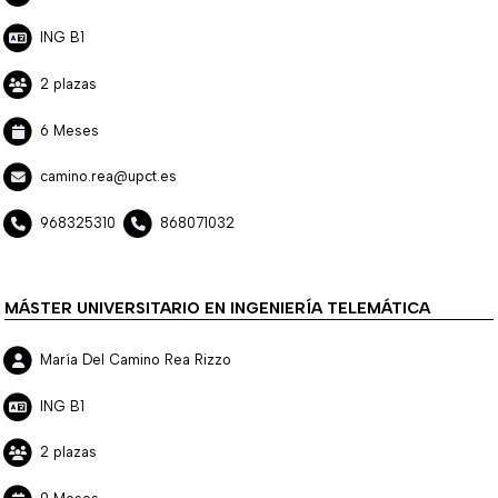
ING B1
2 plazas
6 Meses
camino.rea@upct.es
968325310
868071032
MÁSTER UNIVERSITARIO EN INGENIERÍA TELEMÁTICA
María Del Camino Rea Rizzo
ING B1
2 plazas