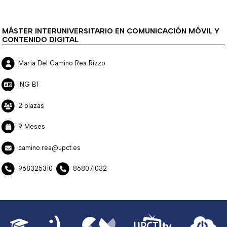
MÁSTER INTERUNIVERSITARIO EN COMUNICACIÓN MÓVIL Y
CONTENIDO DIGITAL
María Del Camino Rea Rizzo
ING B1
2 plazas
9 Meses
camino.rea@upct.es
968325310
868071032