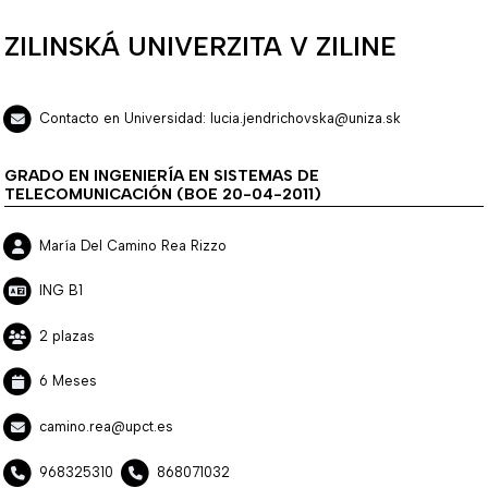
ZILINSKÁ UNIVERZITA V ZILINE
Contacto en Universidad: lucia.jendrichovska@uniza.sk
GRADO EN INGENIERÍA EN SISTEMAS DE
TELECOMUNICACIÓN (BOE 20-04-2011)
María Del Camino Rea Rizzo
ING B1
2 plazas
6 Meses
camino.rea@upct.es
968325310
868071032