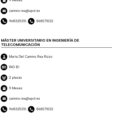
9 Meses
camino.rea@upct.es
968325310
868071032
MÁSTER UNIVERSITARIO EN INGENIERÍA DE
TELECOMUNICACIÓN
María Del Camino Rea Rizzo
ING B1
2 plazas
9 Meses
camino.rea@upct.es
968325310
868071032