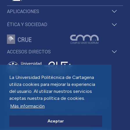
APLICACIONES
ÉTICA Y SOCIEDAD
ACCESOS DIRECTOS
La Universidad Politécnica de Cartagena
Pza. del Cronista Isidoro Valverde
utiliza cookies para mejorar la experiencia
Edif. La Milagrosa
C.P. 30202 Cartagena
del usuario. Al utilizar nuestros servicios
Tlf: 968 32 54 00
aceptas nuestra política de cookies.
Directorio
Contacto
Accesibilidad
Política de Cookies
Más información
Aviso legal
Protección de datos
Transparencia
Aceptar