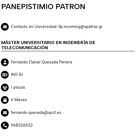
PANEPISTIMIO PATRON
Contacto en Universidad: llp.incoming@upatras.gr
MÁSTER UNIVERSITARIO EN INGENIERÍA DE
TELECOMUNICACIÓN
Fernando Daniel Quesada Pereira
ING B1
1 plazas
6 Meses
fernando.quesada@upct.es
968326532