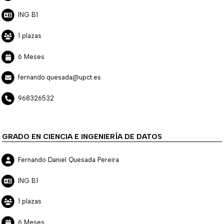
ING B1
1 plazas
6 Meses
fernando.quesada@upct.es
968326532
GRADO EN CIENCIA E INGENIERÍA DE DATOS
Fernando Daniel Quesada Pereira
ING B1
1 plazas
6 Meses