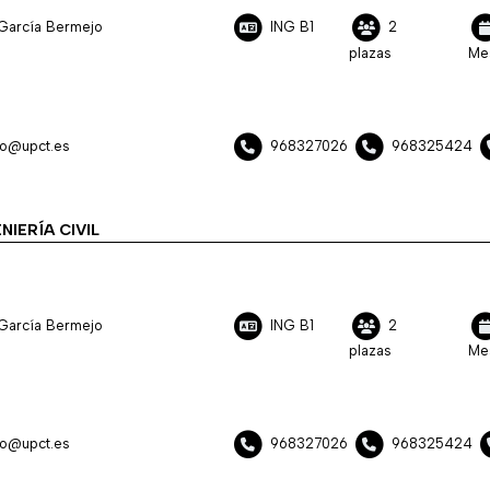
García Bermejo
ING B1
2
plazas
Me
jo@upct.es
968327026
968325424
NIERÍA CIVIL
García Bermejo
ING B1
2
plazas
Me
jo@upct.es
968327026
968325424