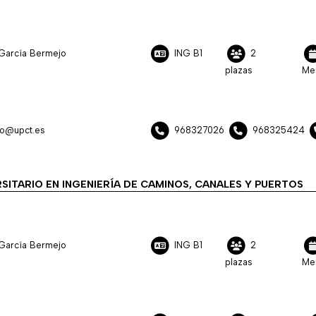
García Bermejo
ING B1
2
plazas
Me
jo@upct.es
968327026
968325424
SITARIO EN INGENIERÍA DE CAMINOS, CANALES Y PUERTOS
García Bermejo
ING B1
2
plazas
Me