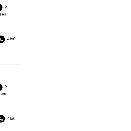
9
ses
4160
9
ses
4160