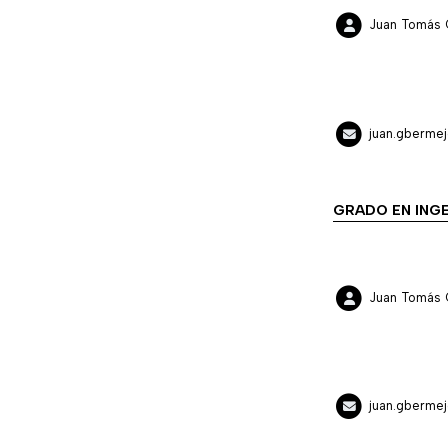
Juan Tomás 
juan.gberme
GRADO EN INGE
Juan Tomás 
juan.gberme