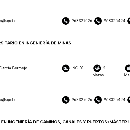
jo@upct.es
968327026
968325424
SITARIO EN INGENIERÍA DE MINAS
García Bermejo
ING B1
2
plazas
Me
jo@upct.es
968327026
968325424
EN INGENIERÍA DE CAMINOS, CANALES Y PUERTOS+MÁSTER U