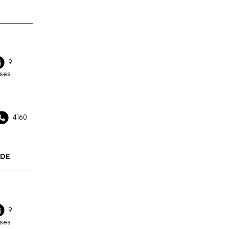
9
ses
4160
 DE
9
ses