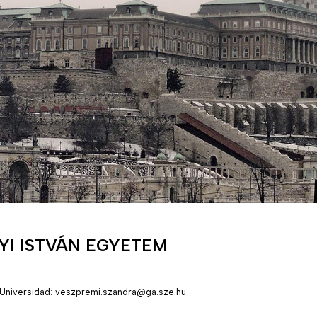
YI ISTVÁN EGYETEM
Universidad: veszpremi.szandra@ga.sze.hu