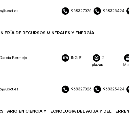
jo@upct.es
968327026
968325424
NIERÍA DE RECURSOS MINERALES Y ENERGÍA
García Bermejo
ING B1
2
plazas
Me
jo@upct.es
968327026
968325424
SITARIO EN CIENCIA Y TECNOLOGIA DEL AGUA Y DEL TERRE