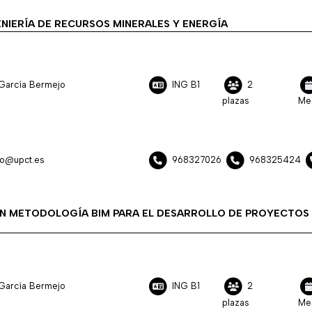
NIERÍA DE RECURSOS MINERALES Y ENERGÍA
García Bermejo
ING B1
2
plazas
Me
jo@upct.es
968327026
968325424
EN METODOLOGÍA BIM PARA EL DESARROLLO DE PROYECTOS
García Bermejo
ING B1
2
plazas
Me