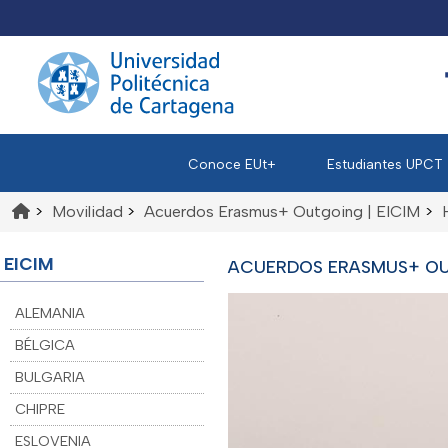
Conoce EUt+
Estudiantes UPCT
>
Movilidad
>
Acuerdos Erasmus+ Outgoing | EICIM
>
EICIM
ACUERDOS ERASMUS+ OU
ALEMANIA
BÉLGICA
BULGARIA
CHIPRE
ESLOVENIA