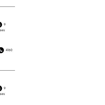
9
ses
4160
9
ses