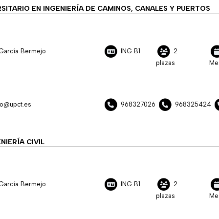
SITARIO EN INGENIERÍA DE CAMINOS, CANALES Y PUERTOS
García Bermejo
ING B1
2
plazas
Me
jo@upct.es
968327026
968325424
NIERÍA CIVIL
García Bermejo
ING B1
2
plazas
Me