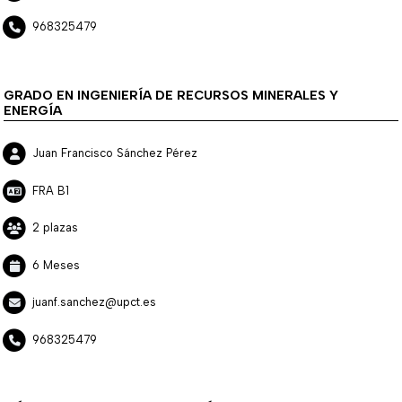
968325479
GRADO EN INGENIERÍA DE RECURSOS MINERALES Y
ENERGÍA
Juan Francisco Sánchez Pérez
FRA B1
2 plazas
6 Meses
juanf.sanchez@upct.es
968325479