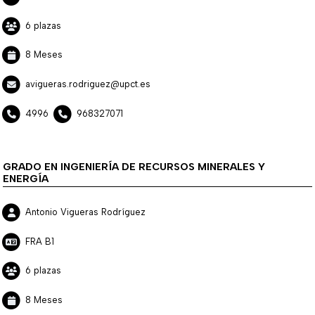
6 plazas
8 Meses
avigueras.rodriguez@upct.es
4996
968327071
GRADO EN INGENIERÍA DE RECURSOS MINERALES Y
ENERGÍA
Antonio Vigueras Rodríguez
FRA B1
6 plazas
8 Meses