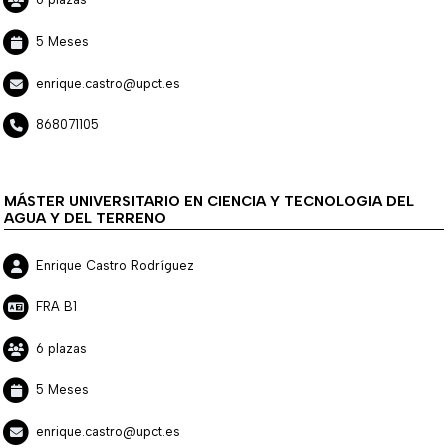
5 Meses
enrique.castro@upct.es
868071105
MÁSTER UNIVERSITARIO EN CIENCIA Y TECNOLOGIA DEL
AGUA Y DEL TERRENO
Enrique Castro Rodríguez
FRA B1
6 plazas
5 Meses
enrique.castro@upct.es