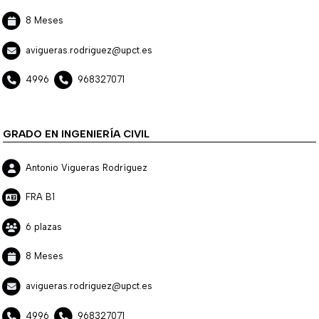
8 Meses
avigueras.rodriguez@upct.es
4996
968327071
GRADO EN INGENIERÍA CIVIL
Antonio Vigueras Rodríguez
FRA B1
6 plazas
8 Meses
avigueras.rodriguez@upct.es
4996
968327071