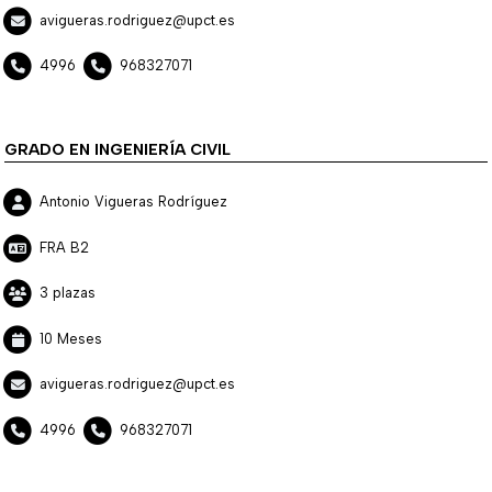
avigueras.rodriguez@upct.es
4996
968327071
GRADO EN INGENIERÍA CIVIL
Antonio Vigueras Rodríguez
FRA B2
3 plazas
10 Meses
avigueras.rodriguez@upct.es
4996
968327071