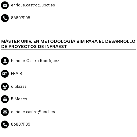
enrique.castro@upct.es
868071105
MÁSTER UNIV. EN METODOLOGÍA BIM PARA EL DESARROLLO
DE PROYECTOS DE INFRAEST
Enrique Castro Rodríguez
FRA B1
6 plazas
5 Meses
enrique.castro@upct.es
868071105