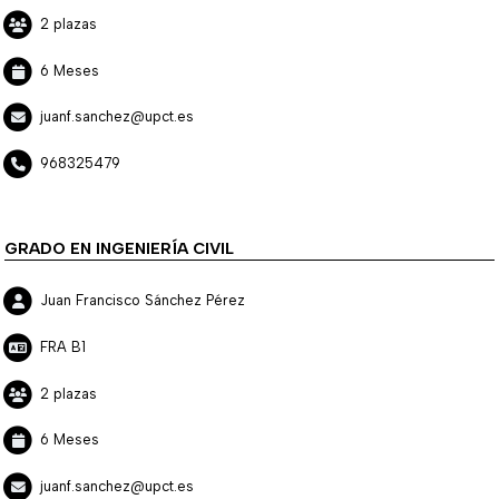
2 plazas
6 Meses
juanf.sanchez@upct.es
968325479
GRADO EN INGENIERÍA CIVIL
Juan Francisco Sánchez Pérez
FRA B1
2 plazas
6 Meses
juanf.sanchez@upct.es