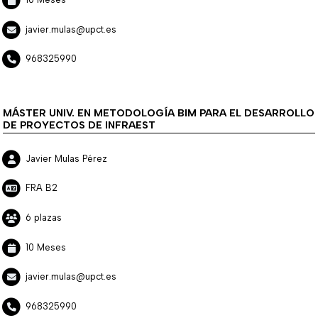
javier.mulas@upct.es
968325990
MÁSTER UNIV. EN METODOLOGÍA BIM PARA EL DESARROLLO
DE PROYECTOS DE INFRAEST
Javier Mulas Pérez
FRA B2
6 plazas
10 Meses
javier.mulas@upct.es
968325990