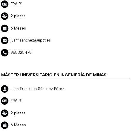
FRA B1
2 plazas
6 Meses
juanf.sanchez@upct.es
968325479
MÁSTER UNIVERSITARIO EN INGENIERÍA DE MINAS
Juan Francisco Sánchez Pérez
FRA B1
2 plazas
6 Meses