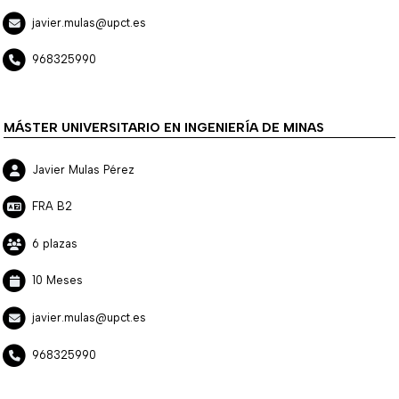
javier.mulas@upct.es
968325990
MÁSTER UNIVERSITARIO EN INGENIERÍA DE MINAS
Javier Mulas Pérez
FRA B2
6 plazas
10 Meses
javier.mulas@upct.es
968325990