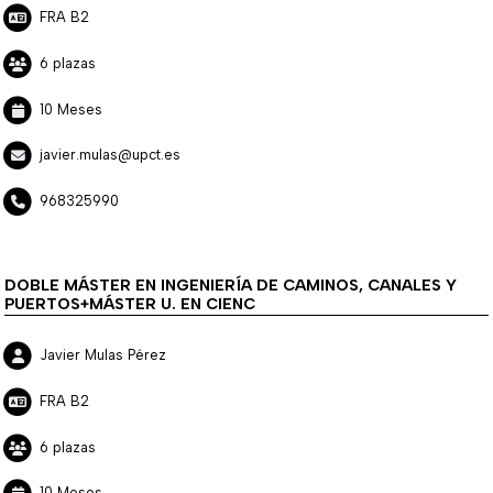
FRA B2
6 plazas
10 Meses
javier.mulas@upct.es
968325990
DOBLE MÁSTER EN INGENIERÍA DE CAMINOS, CANALES Y
PUERTOS+MÁSTER U. EN CIENC
Javier Mulas Pérez
FRA B2
6 plazas
10 Meses