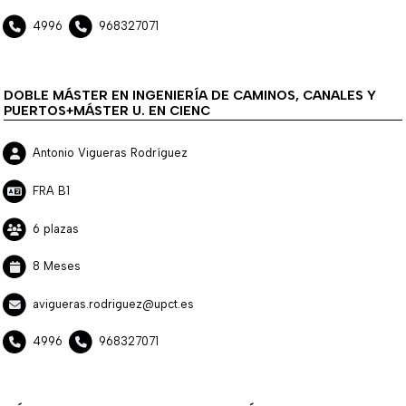
4996
968327071
DOBLE MÁSTER EN INGENIERÍA DE CAMINOS, CANALES Y
PUERTOS+MÁSTER U. EN CIENC
Antonio Vigueras Rodríguez
FRA B1
6 plazas
8 Meses
avigueras.rodriguez@upct.es
4996
968327071