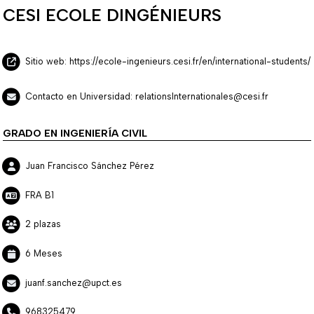
CESI ECOLE DINGÉNIEURS
Sitio web: https://ecole-ingenieurs.cesi.fr/en/international-students/
Contacto en Universidad: relationsInternationales@cesi.fr
GRADO EN INGENIERÍA CIVIL
Juan Francisco Sánchez Pérez
FRA B1
2 plazas
6 Meses
juanf.sanchez@upct.es
968325479