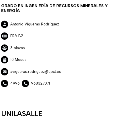
GRADO EN INGENIERÍA DE RECURSOS MINERALES Y
ENERGÍA
Antonio Vigueras Rodríguez
FRA B2
3 plazas
10 Meses
avigueras.rodriguez@upct.es
4996
968327071
UNILASALLE