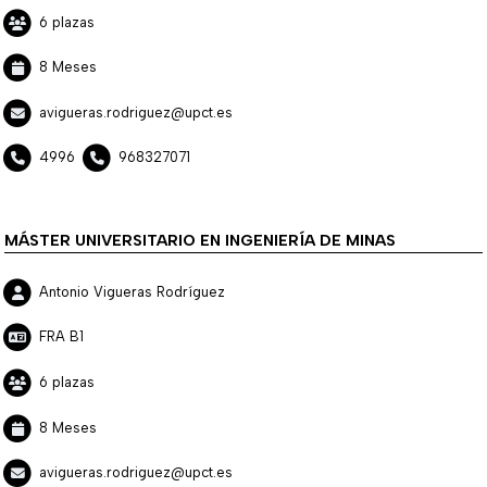
6 plazas
8 Meses
avigueras.rodriguez@upct.es
4996
968327071
MÁSTER UNIVERSITARIO EN INGENIERÍA DE MINAS
Antonio Vigueras Rodríguez
FRA B1
6 plazas
8 Meses
avigueras.rodriguez@upct.es