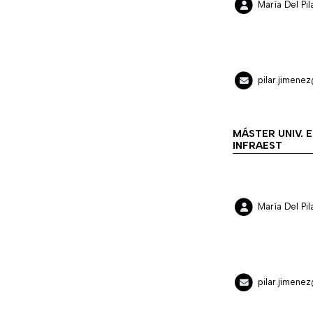
María Del P
pilar.jimene
MÁSTER UNIV. 
INFRAEST
María Del P
pilar.jimene