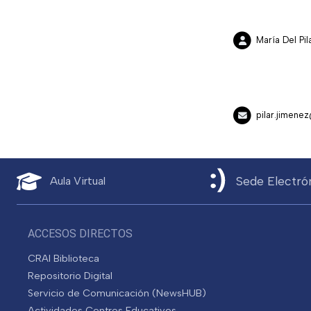
María Del P
pilar.jimene
Sede Electró
Aula Virtual
ACCESOS DIRECTOS
CRAI Biblioteca
Repositorio Digital
Servicio de Comunicación (NewsHUB)
Actividades Centros Educativos