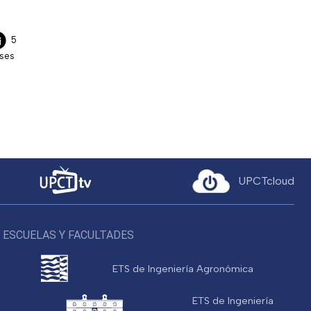
5
ses
UPCTcloud
ESCUELAS Y FACULTADES
ETS de Ingeniería Agronómica
ETS de Ingeniería