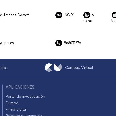
ilar Jiménez Gómez
ING B1
6
plazas
Me
z@upct.es
868071276
nica
Campus Virtual
APLICACIONES
Portal de investigación
Dumbo
Firma digital
Reserva de espacios