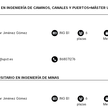
EN INGENIERÍA DE CAMINOS, CANALES Y PUERTOS+MÁSTER U
ilar Jiménez Gómez
ING B1
6
plazas
Me
z@upct.es
868071276
SITARIO EN INGENIERÍA DE MINAS
ilar Jiménez Gómez
ING B1
6
plazas
Me