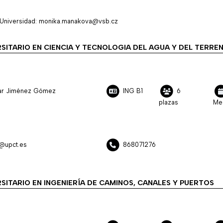
Universidad: monika.manakova@vsb.cz
SITARIO EN CIENCIA Y TECNOLOGIA DEL AGUA Y DEL TERRE
ilar Jiménez Gómez
ING B1
6
plazas
Me
z@upct.es
868071276
SITARIO EN INGENIERÍA DE CAMINOS, CANALES Y PUERTOS