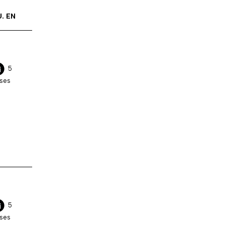
. EN
5
ses
5
ses