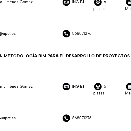
ilar Jiménez Gómez
ING B1
6
plazas
Me
z@upct.es
868071276
EN METODOLOGÍA BIM PARA EL DESARROLLO DE PROYECTOS
ilar Jiménez Gómez
ING B1
6
plazas
Me
z@upct.es
868071276