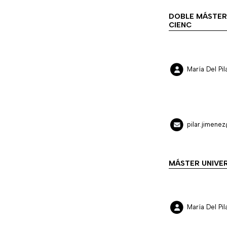
DOBLE MÁSTER 
CIENC
María Del P
pilar.jimene
MÁSTER UNIVER
María Del P