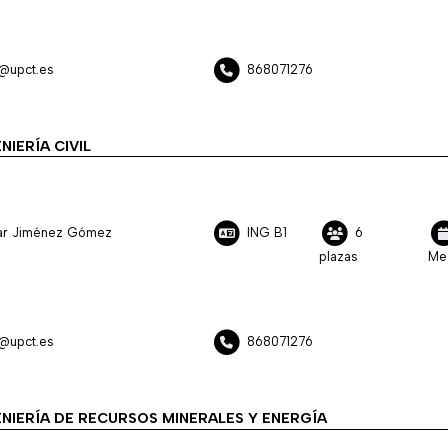
z@upct.es
868071276
NIERÍA CIVIL
ilar Jiménez Gómez
ING B1
6
plazas
Me
z@upct.es
868071276
NIERÍA DE RECURSOS MINERALES Y ENERGÍA