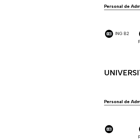
Personal de Adm
ING B2
p
UNIVERS
Personal de Adm
p