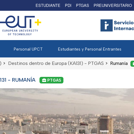
ESTUDIANTE
PDI
PTGAS
PREUNIVERSITARIO
Personal UPCT
Estudiantes y Personal Entrantes
)
>
Destinos dentro de Europa (KA131) - PTGAS
>
Rumanía
31 - RUMANÍA
PTGAS