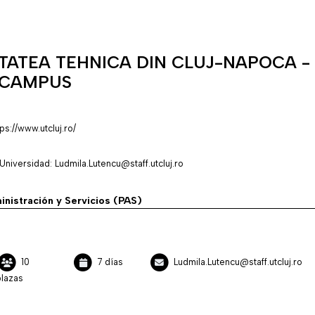
TATEA TEHNICA DIN CLUJ-NAPOCA -
 CAMPUS
ps://www.utcluj.ro/
niversidad: Ludmila.Lutencu@staff.utcluj.ro
inistración y Servicios (PAS)
10
7 días
Ludmila.Lutencu@staff.utcluj.ro
lazas