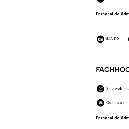
Personal de Adm
ING B2
FACHHOC
Sitio web: ht
Contacto en 
Personal de Adm