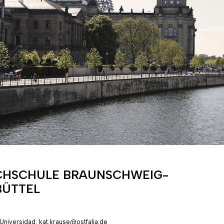
HSCHULE BRAUNSCHWEIG-
ÜTTEL
niversidad: kat.krause@ostfalia.de