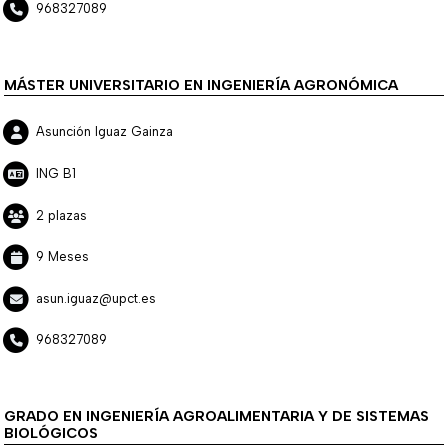
968327089
MÁSTER UNIVERSITARIO EN INGENIERÍA AGRONÓMICA
Asunción Iguaz Gainza
ING B1
2 plazas
9 Meses
asun.iguaz@upct.es
968327089
GRADO EN INGENIERÍA AGROALIMENTARIA Y DE SISTEMAS
BIOLÓGICOS