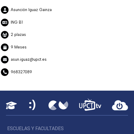
Asunción Iguaz Gainza
ING B1
2 plazas
9 Meses
asun.iguaz@upct.es
968327089
ESCUELAS Y FACULTADES