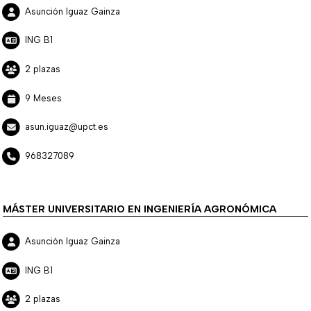
Asunción Iguaz Gainza
ING B1
2 plazas
9 Meses
asun.iguaz@upct.es
968327089
MÁSTER UNIVERSITARIO EN INGENIERÍA AGRONÓMICA
Asunción Iguaz Gainza
ING B1
2 plazas