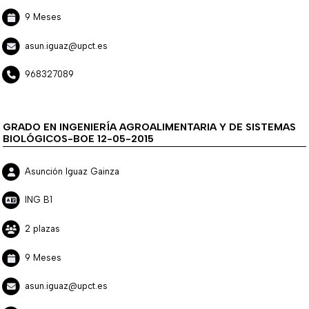
9 Meses
asun.iguaz@upct.es
968327089
GRADO EN INGENIERÍA AGROALIMENTARIA Y DE SISTEMAS
BIOLÓGICOS-BOE 12-05-2015
Asunción Iguaz Gainza
ING B1
2 plazas
9 Meses
asun.iguaz@upct.es