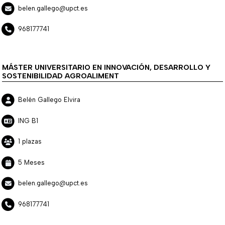
belen.gallego@upct.es
968177741
MÁSTER UNIVERSITARIO EN INNOVACIÓN, DESARROLLO Y
SOSTENIBILIDAD AGROALIMENT
Belén Gallego Elvira
ING B1
1 plazas
5 Meses
belen.gallego@upct.es
968177741