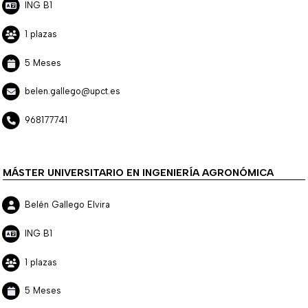
ING B1
1 plazas
5 Meses
belen.gallego@upct.es
968177741
MÁSTER UNIVERSITARIO EN INGENIERÍA AGRONÓMICA
Belén Gallego Elvira
ING B1
1 plazas
5 Meses