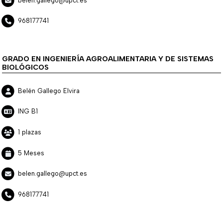
belen.gallego@upct.es
968177741
GRADO EN INGENIERÍA AGROALIMENTARIA Y DE SISTEMAS
BIOLÓGICOS
Belén Gallego Elvira
ING B1
1 plazas
5 Meses
belen.gallego@upct.es
968177741