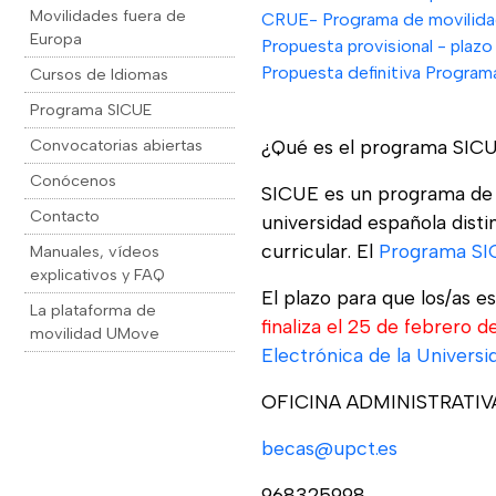
Movilidades fuera de
CRUE- Programa de movilid
Europa
Propuesta provisional - plazo
Propuesta definitiva Progra
Cursos de Idiomas
Programa SICUE
Convocatorias abiertas
¿Qué es el programa SIC
Conócenos
SICUE es un programa de m
Contacto
universidad española dist
curricular. El
Programa S
Manuales, vídeos
explicativos y FAQ
El plazo para que los/as 
La plataforma de
finaliza el 25 de febrero 
movilidad UMove
Electrónica de la Universi
OFICINA ADMINISTRATI
becas@upct.es
968325998