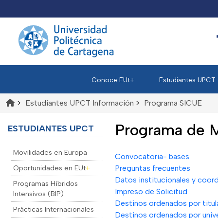
Conoce EUt+
Estudiantes UPCT
>
Estudiantes UPCT Información
>
Programa SICUE
Programa de M
ESTUDIANTES UPCT
Movilidades en Europa
Convocatoria- bases
Oportunidades en EUt
+
Preguntas frecuentes
Datos institucionales y coor
Programas Híbridos
Impreso de Solicitud
Intensivos (BIP)
Destinos ordenados por titul
Prácticas Internacionales
Destinos ordenados por univ