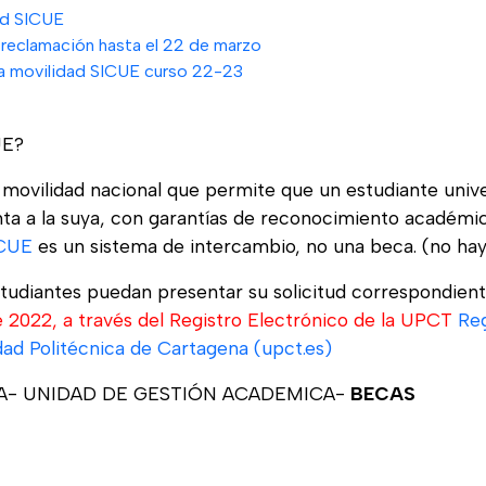
ad SICUE
 reclamación hasta el 22 de marzo
ma movilidad SICUE curso 22-23
UE?
ovilidad nacional que permite que un estudiante univers
inta a la suya, con garantías de reconocimiento académi
ICUE
es un sistema de intercambio, no una beca. (no h
estudiantes puedan presentar su solicitud correspondie
de 2022, a través del Registro Electrónico de la UPCT
Reg
dad Politécnica de Cartagena (upct.es)
VA- UNIDAD DE GESTIÓN ACADEMICA-
BECAS