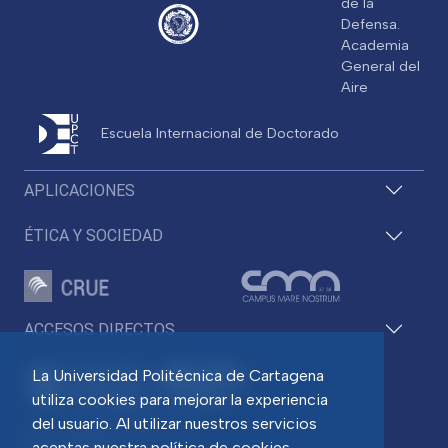
de la
Defensa.
Academia
General del
Aire
Escuela Internacional de Doctorado
APLICACIONES
ÉTICA Y SOCIEDAD
ACCESOS DIRECTOS
La Universidad Politécnica de Cartagena
utiliza cookies para mejorar la experiencia
del usuario. Al utilizar nuestros servicios
Pza. del Cronista Isidoro Valverde
Edif. La Milagrosa
aceptas nuestra política de cookies.