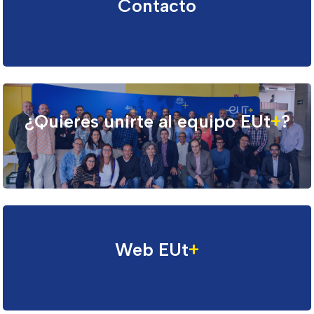
Contacto
¿Quieres unirte al equipo EUt
+
?
Web EUt
+