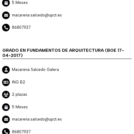
5 Meses
macarena.salcedo@upct.es
868071137
GRADO EN FUNDAMENTOS DE ARQUITECTURA (BOE 17-
04-2017)
Macarena Salcedo Galera
ING B2
2 plazas
5 Meses
macarena.salcedo@upct.es
868071137