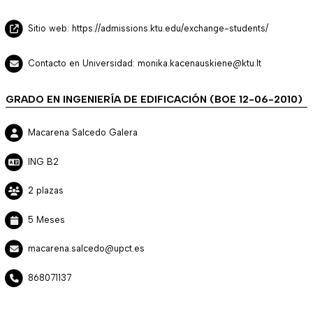
Sitio web: https://admissions.ktu.edu/exchange-students/
Contacto en Universidad: monika.kacenauskiene@ktu.lt
GRADO EN INGENIERÍA DE EDIFICACIÓN (BOE 12-06-2010)
Macarena Salcedo Galera
ING B2
2 plazas
5 Meses
macarena.salcedo@upct.es
868071137