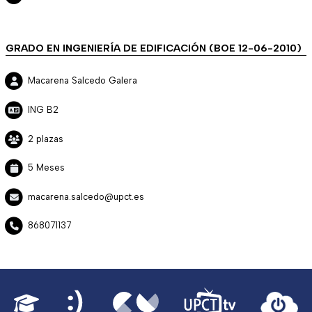
GRADO EN INGENIERÍA DE EDIFICACIÓN (BOE 12-06-2010)
Macarena Salcedo Galera
ING B2
2 plazas
5 Meses
macarena.salcedo@upct.es
868071137