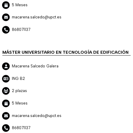
5 Meses
macarena.salcedo@upct.es
868071137
MÁSTER UNIVERSITARIO EN TECNOLOGÍA DE EDIFICACIÓN
Macarena Salcedo Galera
ING B2
2 plazas
5 Meses
macarena.salcedo@upct.es
868071137