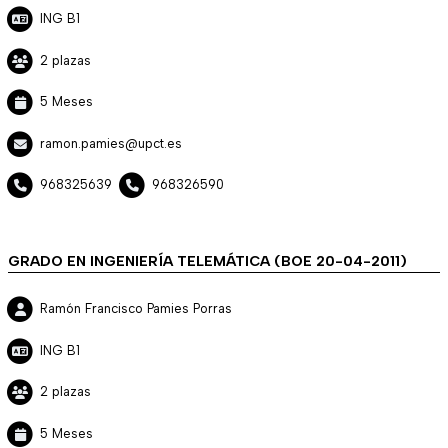
ING B1
2 plazas
5 Meses
ramon.pamies@upct.es
968325639
968326590
GRADO EN INGENIERÍA TELEMÁTICA (BOE 20-04-2011)
Ramón Francisco Pamies Porras
ING B1
2 plazas
5 Meses