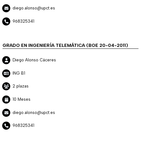
diego.alonso@upct.es
968325341
GRADO EN INGENIERÍA TELEMÁTICA (BOE 20-04-2011)
Diego Alonso Cáceres
ING B1
2 plazas
10 Meses
diego.alonso@upct.es
968325341