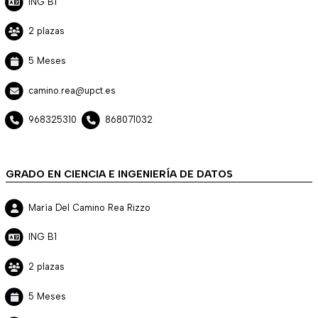
ING B1
2 plazas
5 Meses
camino.rea@upct.es
968325310
868071032
GRADO EN CIENCIA E INGENIERÍA DE DATOS
María Del Camino Rea Rizzo
ING B1
2 plazas
5 Meses