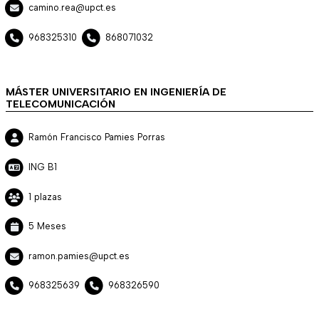
camino.rea@upct.es
968325310
868071032
MÁSTER UNIVERSITARIO EN INGENIERÍA DE
TELECOMUNICACIÓN
Ramón Francisco Pamies Porras
ING B1
1 plazas
5 Meses
ramon.pamies@upct.es
968325639
968326590