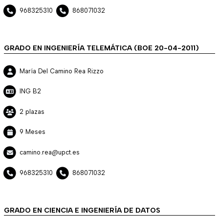
968325310
868071032
GRADO EN INGENIERÍA TELEMÁTICA (BOE 20-04-2011)
María Del Camino Rea Rizzo
ING B2
2 plazas
9 Meses
camino.rea@upct.es
968325310
868071032
GRADO EN CIENCIA E INGENIERÍA DE DATOS