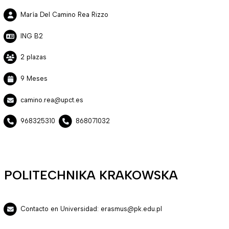
María Del Camino Rea Rizzo
ING B2
2 plazas
9 Meses
camino.rea@upct.es
968325310
868071032
POLITECHNIKA KRAKOWSKA
Contacto en Universidad: erasmus@pk.edu.pl