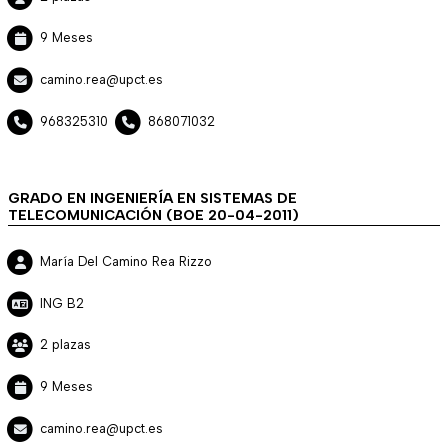
9 Meses
camino.rea@upct.es
968325310
868071032
GRADO EN INGENIERÍA EN SISTEMAS DE
TELECOMUNICACIÓN (BOE 20-04-2011)
María Del Camino Rea Rizzo
ING B2
2 plazas
9 Meses
camino.rea@upct.es