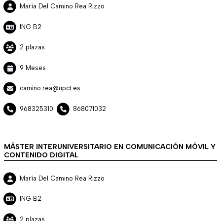
María Del Camino Rea Rizzo
ING B2
2 plazas
9 Meses
camino.rea@upct.es
968325310
868071032
MÁSTER INTERUNIVERSITARIO EN COMUNICACIÓN MÓVIL Y
CONTENIDO DIGITAL
María Del Camino Rea Rizzo
ING B2
2 plazas