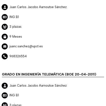
Juan Carlos Jacobo Aarnoutse Sánchez
ING B1
3 plazas
9 Meses
juanc.sanchez@upct.es
968326554
GRADO EN INGENIERÍA TELEMÁTICA (BOE 20-04-2011)
Juan Carlos Jacobo Aarnoutse Sánchez
ING B1
3 plazas