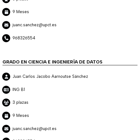
9 Meses
juanc.sanchez@upct.es
968326554
GRADO EN CIENCIA E INGENIERÍA DE DATOS
Juan Carlos Jacobo Aarnoutse Sánchez
ING B1
3 plazas
9 Meses
juanc.sanchez@upct.es