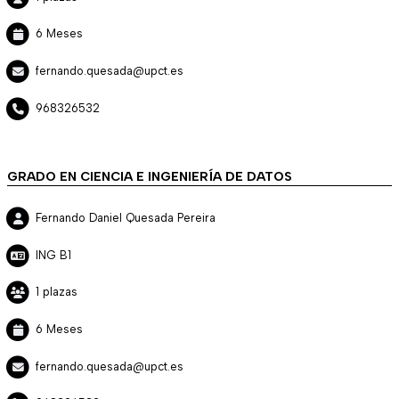
6 Meses
fernando.quesada@upct.es
968326532
GRADO EN CIENCIA E INGENIERÍA DE DATOS
Fernando Daniel Quesada Pereira
ING B1
1 plazas
6 Meses
fernando.quesada@upct.es