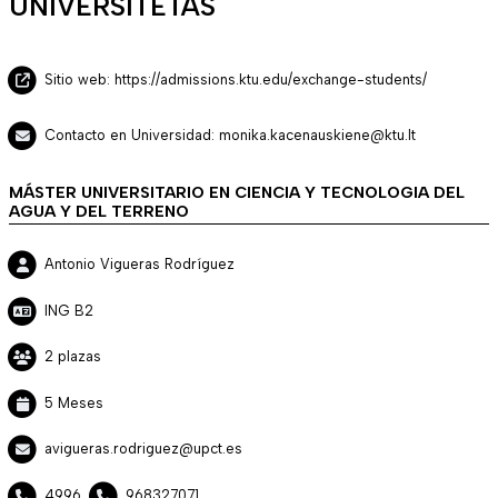
UNIVERSITETAS
Sitio web: https://admissions.ktu.edu/exchange-students/
Contacto en Universidad: monika.kacenauskiene@ktu.lt
MÁSTER UNIVERSITARIO EN CIENCIA Y TECNOLOGIA DEL
AGUA Y DEL TERRENO
Antonio Vigueras Rodríguez
ING B2
2 plazas
5 Meses
avigueras.rodriguez@upct.es
4996
968327071