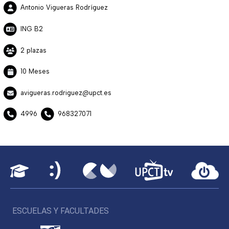
Antonio Vigueras Rodríguez
ING B2
2 plazas
10 Meses
avigueras.rodriguez@upct.es
4996
968327071
ESCUELAS Y FACULTADES