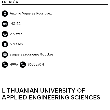
ENERGÍA
Antonio Vigueras Rodríguez
ING B2
2 plazas
5 Meses
avigueras.rodriguez@upct.es
4996
968327071
LITHUANIAN UNIVERSITY OF
APPLIED ENGINEERING SCIENCES