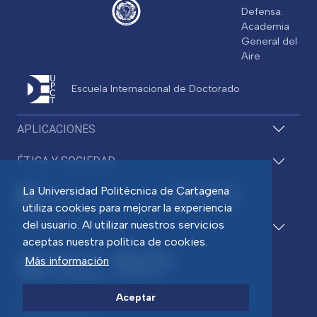
Defensa.
Academia
General del
Aire
Escuela Internacional de Doctorado
APLICACIONES
ÉTICA Y SOCIEDAD
La Universidad Politécnica de Cartagena
utiliza cookies para mejorar la experiencia
del usuario. Al utilizar nuestros servicios
ACCESOS DIRECTOS
aceptas nuestra política de cookies.
Más información
Aceptar
Pza. del Cronista Isidoro Valverde
Edif. La Milagrosa