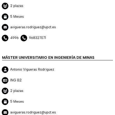
2 plazas
5 Meses
avigueras.rodriguez@upct.es
4996
968327071
MÁSTER UNIVERSITARIO EN INGENIERÍA DE MINAS
Antonio Vigueras Rodríguez
ING B2
2 plazas
5 Meses
avigueras.rodriguez@upct.es