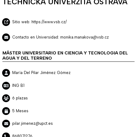
TECHNICKA UNIVERZITA OSTRAVA
Sitio web: https://www.vsb.cz/
Contacto en Universidad: monika.manakova@vsb.cz
MÁSTER UNIVERSITARIO EN CIENCIA Y TECNOLOGIA DEL
AGUA Y DEL TERRENO
María Del Pilar Jiménez Gómez
ING B1
6 plazas
5 Meses
pilar.jimenez@upct.es
868071276