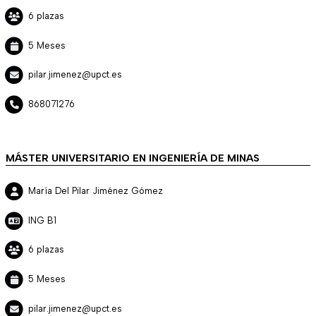
6 plazas
5 Meses
pilar.jimenez@upct.es
868071276
MÁSTER UNIVERSITARIO EN INGENIERÍA DE MINAS
María Del Pilar Jiménez Gómez
ING B1
6 plazas
5 Meses
pilar.jimenez@upct.es