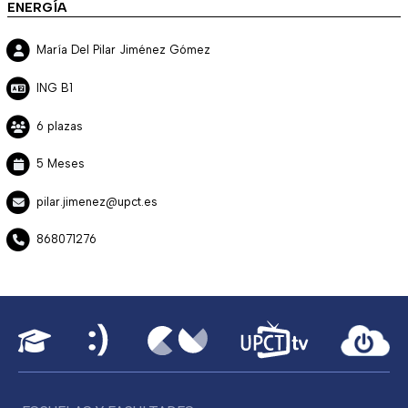
ENERGÍA
María Del Pilar Jiménez Gómez
ING B1
6 plazas
5 Meses
pilar.jimenez@upct.es
868071276