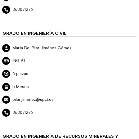
868071276
GRADO EN INGENIERÍA CIVIL
María Del Pilar Jiménez Gómez
ING B1
6 plazas
5 Meses
pilar.jimenez@upct.es
868071276
GRADO EN INGENIERÍA DE RECURSOS MINERALES Y