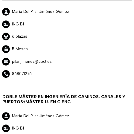
María Del Pilar Jiménez Gómez
ING B1
6 plazas
5 Meses
pilar.jimenez@upct.es
868071276
DOBLE MÁSTER EN INGENIERÍA DE CAMINOS, CANALES Y
PUERTOS+MÁSTER U. EN CIENC
María Del Pilar Jiménez Gómez
ING B1