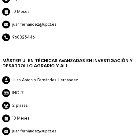
10 Meses
juan.fernandez@upct.es
968325446
MÁSTER U. EN TÉCNICAS AVANZADAS EN INVESTIGACIÓN Y
DESARROLLO AGRARIO Y ALI
Juan Antonio Fernández Hernández
ING B1
2 plazas
10 Meses
juan.fernandez@upct.es