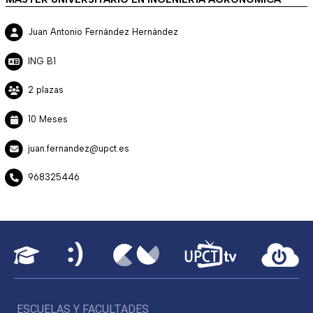
Juan Antonio Fernández Hernández
ING B1
2 plazas
10 Meses
juan.fernandez@upct.es
968325446
ESCUELAS Y FACULTADES