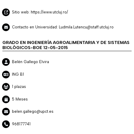
Sitio web: https://www.utcluj.ro/
Contacto en Universidad: Ludmila.Lutencu@staff.utcluj.ro
GRADO EN INGENIERÍA AGROALIMENTARIA Y DE SISTEMAS
BIOLÓGICOS-BOE 12-05-2015
Belén Gallego Elvira
ING B1
1 plazas
5 Meses
belen.gallego@upct.es
968177741