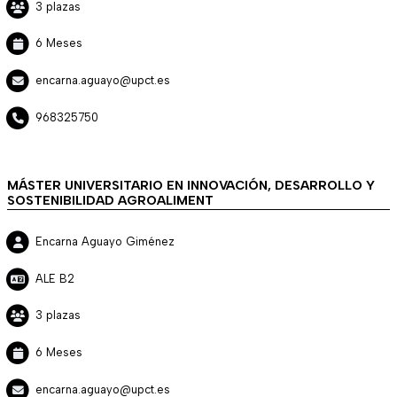
3 plazas
6 Meses
encarna.aguayo@upct.es
968325750
MÁSTER UNIVERSITARIO EN INNOVACIÓN, DESARROLLO Y
SOSTENIBILIDAD AGROALIMENT
Encarna Aguayo Giménez
ALE B2
3 plazas
6 Meses
encarna.aguayo@upct.es