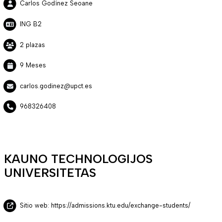
Carlos Godínez Seoane
ING B2
2 plazas
9 Meses
carlos.godinez@upct.es
968326408
KAUNO TECHNOLOGIJOS
UNIVERSITETAS
Sitio web: https://admissions.ktu.edu/exchange-students/