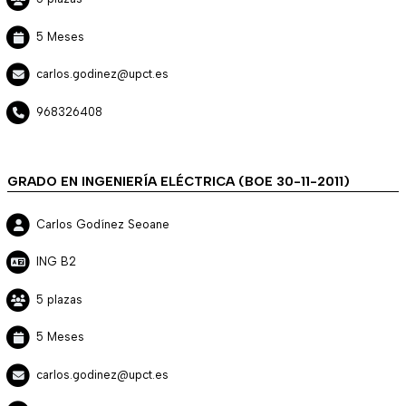
5 Meses
carlos.godinez@upct.es
968326408
GRADO EN INGENIERÍA ELÉCTRICA (BOE 30-11-2011)
Carlos Godínez Seoane
ING B2
5 plazas
5 Meses
carlos.godinez@upct.es