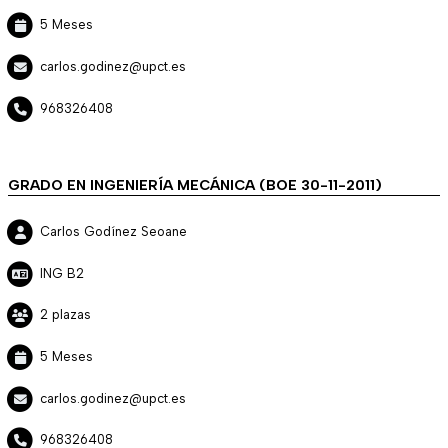
5 Meses
carlos.godinez@upct.es
968326408
GRADO EN INGENIERÍA MECÁNICA (BOE 30-11-2011)
Carlos Godínez Seoane
ING B2
2 plazas
5 Meses
carlos.godinez@upct.es
968326408