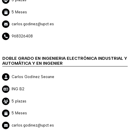
5 Meses
carlos.godinez@upct.es
968326408
DOBLE GRADO EN INGENIERIA ELECTRÓNICA INDUSTRIAL Y
AUTOMÁTICA Y EN INGENIER
Carlos Godínez Seoane
ING B2
5 plazas
5 Meses
carlos.godinez@upct.es