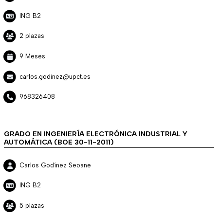
ING B2
2 plazas
9 Meses
carlos.godinez@upct.es
968326408
GRADO EN INGENIERÍA ELECTRÓNICA INDUSTRIAL Y
AUTOMÁTICA (BOE 30-11-2011)
Carlos Godínez Seoane
ING B2
5 plazas