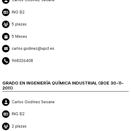
ING B2
5 plazas
5 Meses
carlos.godinez@upct.es
968326408
GRADO EN INGENIERÍA QUÍMICA INDUSTRIAL (BOE 30-11-
2011)
Carlos Godínez Seoane
ING B2
2 plazas