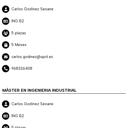
Carlos Godínez Seoane
ING B2
5 plazas
5 Meses
carlos.godinez@upct.es
968326408
MÁSTER EN INGENIERIA INDUSTRIAL
Carlos Godínez Seoane
ING B2
5 plazas