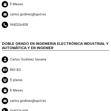
5 Meses
carlos.godinez@upct.es
968326408
DOBLE GRADO EN INGENIERIA ELECTRÓNICA INDUSTRIAL Y
AUTOMÁTICA Y EN INGENIER
Carlos Godínez Seoane
ING B2
5 plazas
5 Meses
carlos.godinez@upct.es
968326408