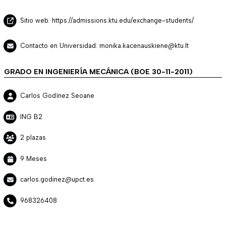
Sitio web: https://admissions.ktu.edu/exchange-students/
Contacto en Universidad: monika.kacenauskiene@ktu.lt
GRADO EN INGENIERÍA MECÁNICA (BOE 30-11-2011)
Carlos Godínez Seoane
ING B2
2 plazas
9 Meses
carlos.godinez@upct.es
968326408