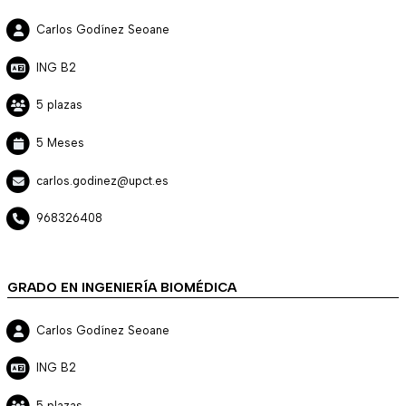
Carlos Godínez Seoane
ING B2
5 plazas
5 Meses
carlos.godinez@upct.es
968326408
GRADO EN INGENIERÍA BIOMÉDICA
Carlos Godínez Seoane
ING B2
5 plazas