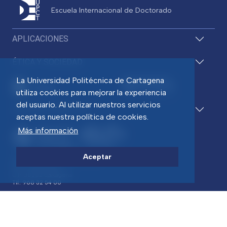
Escuela Internacional de Doctorado
APLICACIONES
ÉTICA Y SOCIEDAD
La Universidad Politécnica de Cartagena
utiliza cookies para mejorar la experiencia
del usuario. Al utilizar nuestros servicios
ACCESOS DIRECTOS
aceptas nuestra política de cookies.
Más información
Aceptar
Pza. del Cronista Isidoro Valverde
Edif. La Milagrosa
C.P. 30202 Cartagena
Tlf: 968 32 54 00
Directorio
Contacto
Accesibilidad
Política de Cookies
Aviso legal
Protección de datos
Transparencia