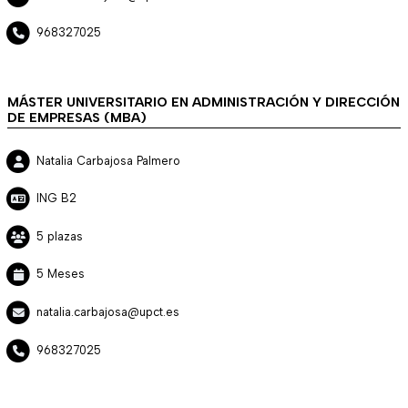
968327025
MÁSTER UNIVERSITARIO EN ADMINISTRACIÓN Y DIRECCIÓN
DE EMPRESAS (MBA)
Natalia Carbajosa Palmero
ING B2
5 plazas
5 Meses
natalia.carbajosa@upct.es
968327025