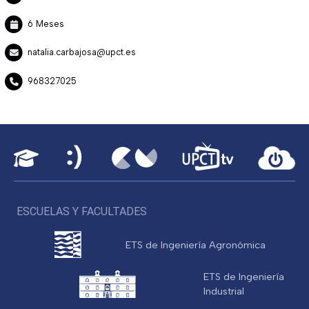
6 Meses
natalia.carbajosa@upct.es
968327025
ESCUELAS Y FACULTADES
ETS de Ingeniería Agronómica
ETS de Ingeniería
Industrial