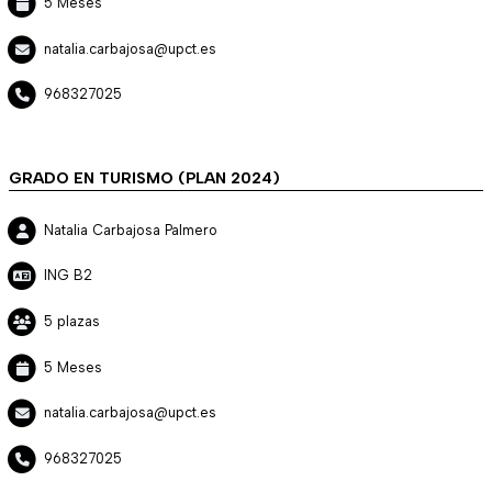
5 Meses
natalia.carbajosa@upct.es
968327025
GRADO EN TURISMO (PLAN 2024)
Natalia Carbajosa Palmero
ING B2
5 plazas
5 Meses
natalia.carbajosa@upct.es
968327025