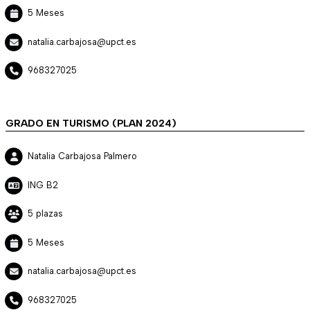
5 Meses
natalia.carbajosa@upct.es
968327025
GRADO EN TURISMO (PLAN 2024)
Natalia Carbajosa Palmero
ING B2
5 plazas
5 Meses
natalia.carbajosa@upct.es
968327025