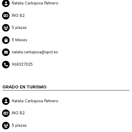
Natalia Carbajosa Palmero
ING B2
5 plazas
5 Meses
natalia.carbajosa@upct.es
968327025
GRADO EN TURISMO
Natalia Carbajosa Palmero
ING B2
5 plazas