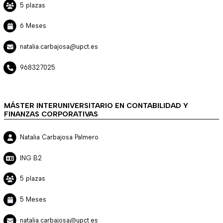
5 plazas
6 Meses
natalia.carbajosa@upct.es
968327025
MÁSTER INTERUNIVERSITARIO EN CONTABILIDAD Y
FINANZAS CORPORATIVAS
Natalia Carbajosa Palmero
ING B2
5 plazas
5 Meses
natalia.carbajosa@upct.es