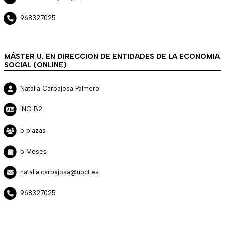
968327025
MÁSTER U. EN DIRECCION DE ENTIDADES DE LA ECONOMIA
SOCIAL (ONLINE)
Natalia Carbajosa Palmero
ING B2
5 plazas
5 Meses
natalia.carbajosa@upct.es
968327025