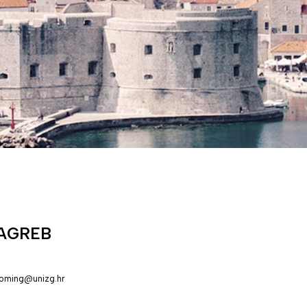
ZAGREB
coming@unizg.hr