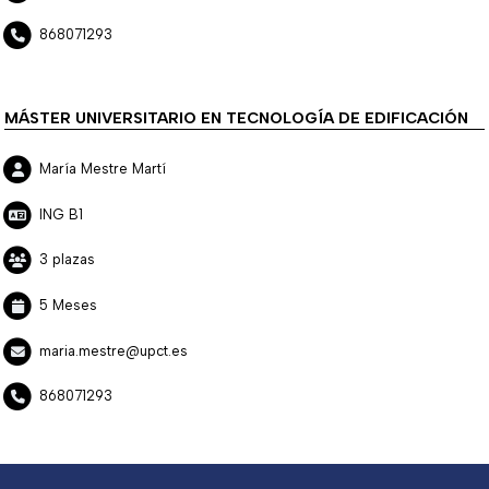
868071293
MÁSTER UNIVERSITARIO EN TECNOLOGÍA DE EDIFICACIÓN
María Mestre Martí
ING B1
3 plazas
5 Meses
maria.mestre@upct.es
868071293