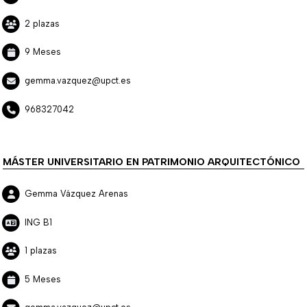
2 plazas
9 Meses
gemma.vazquez@upct.es
968327042
MÁSTER UNIVERSITARIO EN PATRIMONIO ARQUITECTÓNICO
Gemma Vázquez Arenas
ING B1
1 plazas
5 Meses