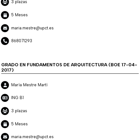
3 plazas
5 Meses
maria.mestre@upct.es
868071293
GRADO EN FUNDAMENTOS DE ARQUITECTURA (BOE 17-04-
2017)
María Mestre Martí
ING B1
3 plazas
5 Meses
maria.mestre@upct.es