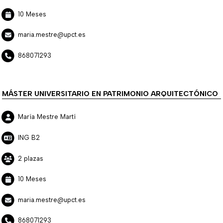
10 Meses
maria.mestre@upct.es
868071293
MÁSTER UNIVERSITARIO EN PATRIMONIO ARQUITECTÓNICO
María Mestre Martí
ING B2
2 plazas
10 Meses
maria.mestre@upct.es
868071293