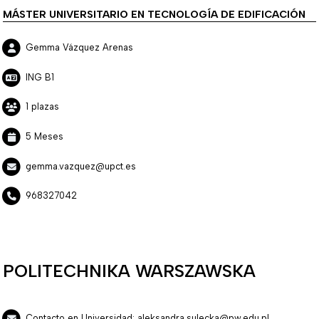
MÁSTER UNIVERSITARIO EN TECNOLOGÍA DE EDIFICACIÓN
Gemma Vázquez Arenas
ING B1
1 plazas
5 Meses
gemma.vazquez@upct.es
968327042
POLITECHNIKA WARSZAWSKA
Contacto en Universidad: aleksandra.sulecka@pw.edu.pl