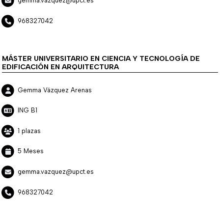
gemma.vazquez@upct.es
968327042
MÁSTER UNIVERSITARIO EN CIENCIA Y TECNOLOGÍA DE
EDIFICACIÓN EN ARQUITECTURA
Gemma Vázquez Arenas
ING B1
1 plazas
5 Meses
gemma.vazquez@upct.es
968327042