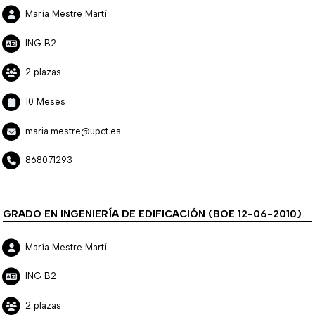
María Mestre Martí
ING B2
2 plazas
10 Meses
maria.mestre@upct.es
868071293
GRADO EN INGENIERÍA DE EDIFICACIÓN (BOE 12-06-2010)
María Mestre Martí
ING B2
2 plazas