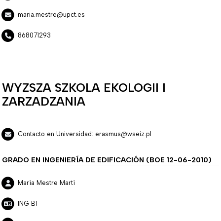
maria.mestre@upct.es
868071293
WYZSZA SZKOLA EKOLOGII I
ZARZADZANIA
Contacto en Universidad: erasmus@wseiz.pl
GRADO EN INGENIERÍA DE EDIFICACIÓN (BOE 12-06-2010)
María Mestre Martí
ING B1