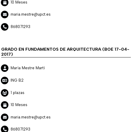
10 Meses
maria.mestre@upct.es
868071293
GRADO EN FUNDAMENTOS DE ARQUITECTURA (BOE 17-04-
2017)
María Mestre Martí
ING B2
1 plazas
10 Meses
maria.mestre@upct.es
868071293