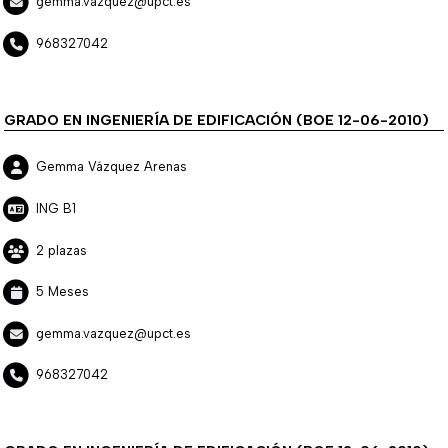
gemma.vazquez@upct.es
968327042
GRADO EN INGENIERÍA DE EDIFICACIÓN (BOE 12-06-2010)
Gemma Vázquez Arenas
ING B1
2 plazas
5 Meses
gemma.vazquez@upct.es
968327042