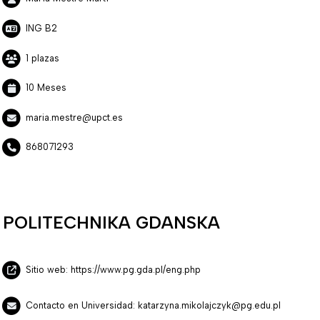
ING B2
1 plazas
10 Meses
maria.mestre@upct.es
868071293
POLITECHNIKA GDANSKA
Sitio web: https://www.pg.gda.pl/eng.php
Contacto en Universidad: katarzyna.mikolajczyk@pg.edu.pl