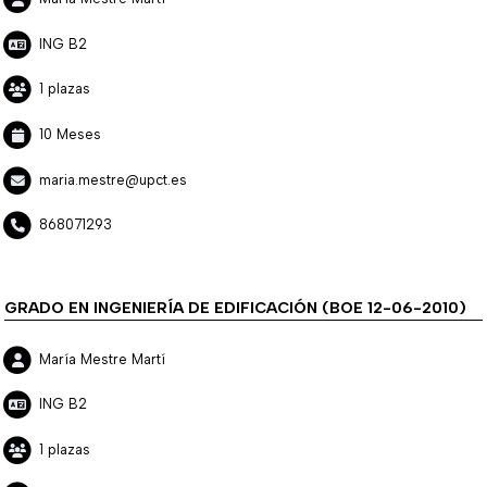
ING B2
1 plazas
10 Meses
maria.mestre@upct.es
868071293
GRADO EN INGENIERÍA DE EDIFICACIÓN (BOE 12-06-2010)
María Mestre Martí
ING B2
1 plazas