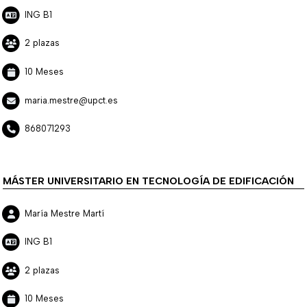
ING B1
2 plazas
10 Meses
maria.mestre@upct.es
868071293
MÁSTER UNIVERSITARIO EN TECNOLOGÍA DE EDIFICACIÓN
María Mestre Martí
ING B1
2 plazas
10 Meses