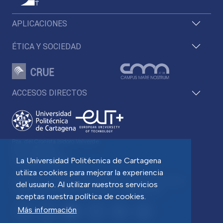
APLICACIONES
ÉTICA Y SOCIEDAD
ACCESOS DIRECTOS
Pza. del Cronista Isidoro Valverde
Edif. La Milagrosa
C.P. 30202 Cartagena
La Universidad Politécnica de Cartagena
Tlf: 968 32 54 00
utiliza cookies para mejorar la experiencia
Directorio
Contacto
Accesibilidad
Política de Cookies
del usuario. Al utilizar nuestros servicios
Aviso legal
Protección de datos
Transparencia
aceptas nuestra política de cookies.
Más información