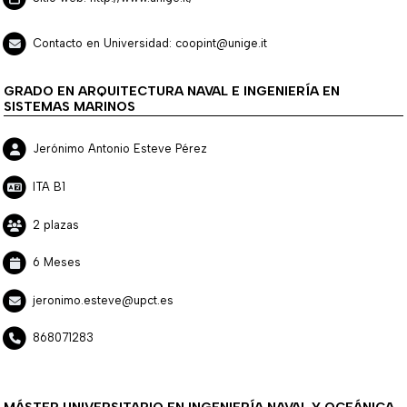
Contacto en Universidad: coopint@unige.it
GRADO EN ARQUITECTURA NAVAL E INGENIERÍA EN
SISTEMAS MARINOS
Jerónimo Antonio Esteve Pérez
ITA B1
2 plazas
6 Meses
jeronimo.esteve@upct.es
868071283