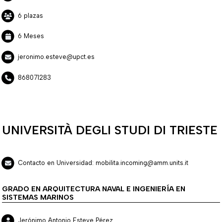
6 plazas
6 Meses
jeronimo.esteve@upct.es
868071283
UNIVERSITÀ DEGLI STUDI DI TRIESTE
Contacto en Universidad: mobilita.incoming@amm.units.it
GRADO EN ARQUITECTURA NAVAL E INGENIERÍA EN
SISTEMAS MARINOS
Jerónimo Antonio Esteve Pérez