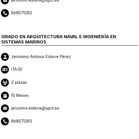
jeronimo.esteve@upct.es
868071283
GRADO EN ARQUITECTURA NAVAL E INGENIERÍA EN
SISTEMAS MARINOS
Jerónimo Antonio Esteve Pérez
ITA B1
2 plazas
10 Meses
jeronimo.esteve@upct.es
868071283