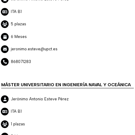
ITA B1
5 plazas
6 Meses
jeronimo.esteve@upct.es
868071283
MÁSTER UNIVERSITARIO EN INGENIERÍA NAVAL Y OCEÁNICA
Jerónimo Antonio Esteve Pérez
ITA B1
1 plazas