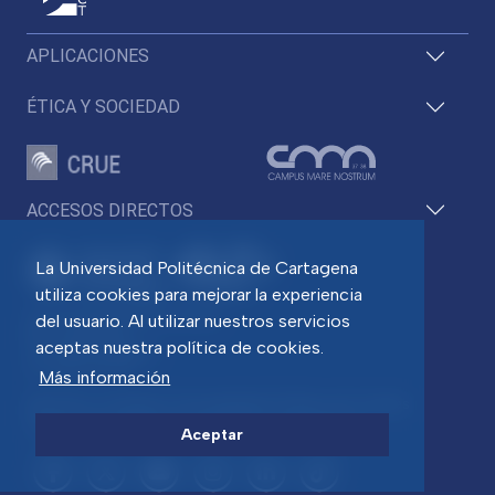
APLICACIONES
ÉTICA Y SOCIEDAD
ACCESOS DIRECTOS
La Universidad Politécnica de Cartagena
utiliza cookies para mejorar la experiencia
Pza. del Cronista Isidoro Valverde
del usuario. Al utilizar nuestros servicios
Edif. La Milagrosa
aceptas nuestra política de cookies.
C.P. 30202 Cartagena
Tlf: 968 32 54 00
Más información
Directorio
Contacto
Accesibilidad
Política de Cookies
Aviso legal
Protección de datos
Transparencia
Aceptar