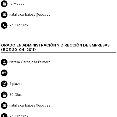
10 Meses
natalia.carbajosa@upct.es
968327025
GRADO EN ADMINISTRACIÓN Y DIRECCIÓN DE EMPRESAS
(BOE 20-04-2011)
Natalia Carbajosa Palmero
7 plazas
30 Días
natalia.carbajosa@upct.es
968327025