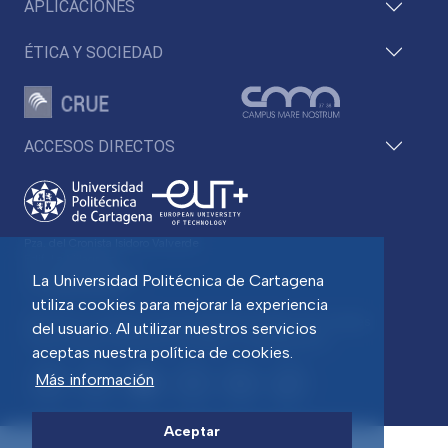
APLICACIONES
ÉTICA Y SOCIEDAD
ACCESOS DIRECTOS
Pza. del Cronista Isidoro Valverde
Edif. La Milagrosa
C.P. 30202 Cartagena
La Universidad Politécnica de Cartagena
Tlf: 968 32 54 00
utiliza cookies para mejorar la experiencia
Directorio
Contacto
Accesibilidad
Política de Cookies
del usuario. Al utilizar nuestros servicios
Aviso legal
Protección de datos
Transparencia
aceptas nuestra política de cookies.
Más información
Aceptar