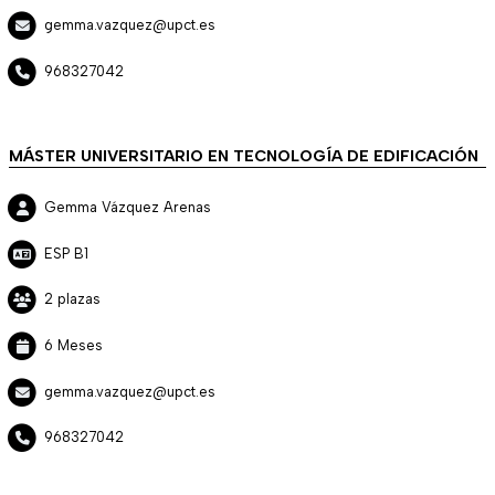
gemma.vazquez@upct.es
968327042
MÁSTER UNIVERSITARIO EN TECNOLOGÍA DE EDIFICACIÓN
Gemma Vázquez Arenas
ESP B1
2 plazas
6 Meses
gemma.vazquez@upct.es
968327042