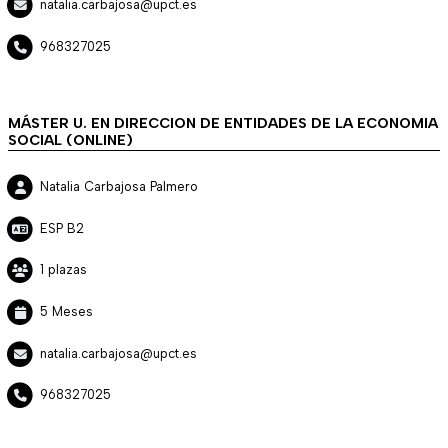
natalia.carbajosa@upct.es
968327025
MÁSTER U. EN DIRECCION DE ENTIDADES DE LA ECONOMIA
SOCIAL (ONLINE)
Natalia Carbajosa Palmero
ESP B2
1 plazas
5 Meses
natalia.carbajosa@upct.es
968327025