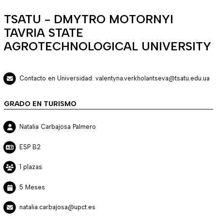
TSATU - DMYTRO MOTORNYI
TAVRIA STATE
AGROTECHNOLOGICAL UNIVERSITY
Contacto en Universidad: valentyna.verkholantseva@tsatu.edu.ua
GRADO EN TURISMO
Natalia Carbajosa Palmero
ESP B2
1 plazas
5 Meses
natalia.carbajosa@upct.es