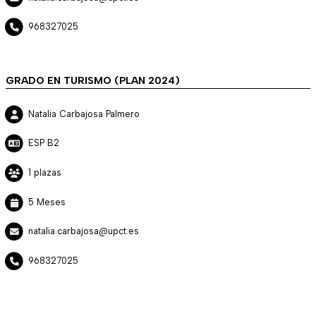
968327025
GRADO EN TURISMO (PLAN 2024)
Natalia Carbajosa Palmero
ESP B2
1 plazas
5 Meses
natalia.carbajosa@upct.es
968327025