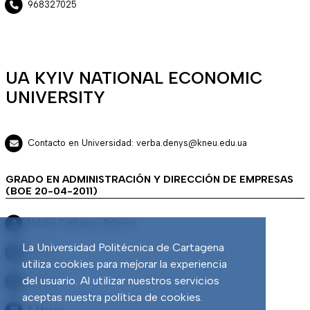
968327025
UA KYIV NATIONAL ECONOMIC
UNIVERSITY
Contacto en Universidad: verba.denys@kneu.edu.ua
GRADO EN ADMINISTRACIÓN Y DIRECCIÓN DE EMPRESAS
(BOE 20-04-2011)
Natalia Carbajosa Palmero
La Universidad Politécnica de Cartagena
ESP B2
utiliza cookies para mejorar la experiencia
del usuario. Al utilizar nuestros servicios
1 plazas
aceptas nuestra política de cookies.
5 Meses