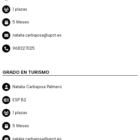
1 plazas
5 Meses
natalia.carbajosa@upct.es
968327025
GRADO EN TURISMO
Natalia Carbajosa Palmero
ESP B2
1 plazas
5 Meses
natalia.carbajosa@upct.es