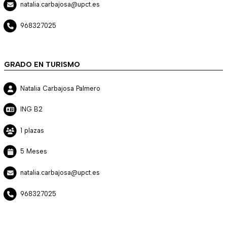
natalia.carbajosa@upct.es
968327025
GRADO EN TURISMO
Natalia Carbajosa Palmero
ING B2
1 plazas
5 Meses
natalia.carbajosa@upct.es
968327025