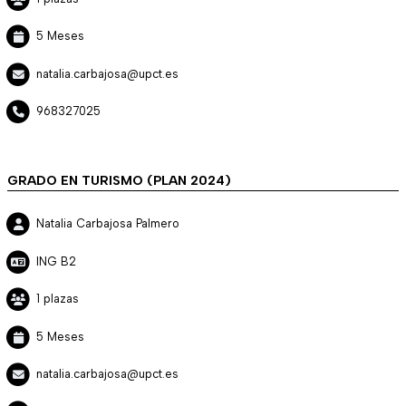
5 Meses
natalia.carbajosa@upct.es
968327025
GRADO EN TURISMO (PLAN 2024)
Natalia Carbajosa Palmero
ING B2
1 plazas
5 Meses
natalia.carbajosa@upct.es