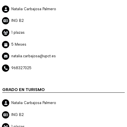
Natalia Carbajosa Palmero
ING B2
1 plazas
5 Meses
natalia.carbajosa@upct.es
968327025
GRADO EN TURISMO
Natalia Carbajosa Palmero
ING B2
1 plazas