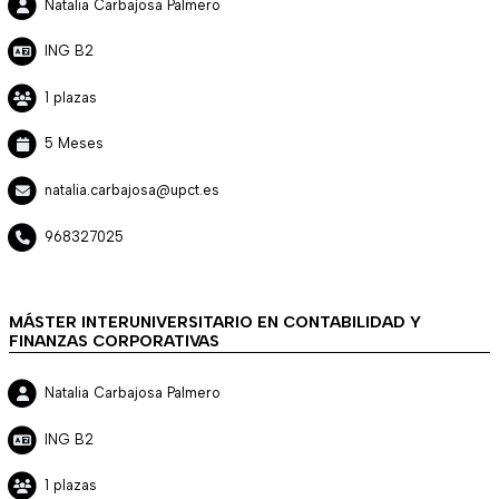
Natalia Carbajosa Palmero
ING B2
1 plazas
5 Meses
natalia.carbajosa@upct.es
968327025
MÁSTER INTERUNIVERSITARIO EN CONTABILIDAD Y
FINANZAS CORPORATIVAS
Natalia Carbajosa Palmero
ING B2
1 plazas