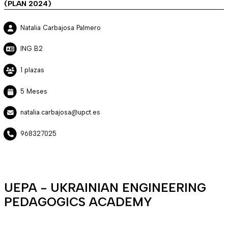
(PLAN 2024)
Natalia Carbajosa Palmero
ING B2
1 plazas
5 Meses
natalia.carbajosa@upct.es
968327025
UEPA - UKRAINIAN ENGINEERING
PEDAGOGICS ACADEMY