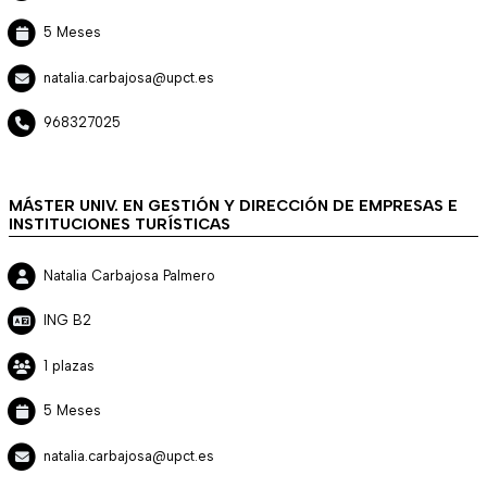
5 Meses
natalia.carbajosa@upct.es
968327025
MÁSTER UNIV. EN GESTIÓN Y DIRECCIÓN DE EMPRESAS E
INSTITUCIONES TURÍSTICAS
Natalia Carbajosa Palmero
ING B2
1 plazas
5 Meses
natalia.carbajosa@upct.es