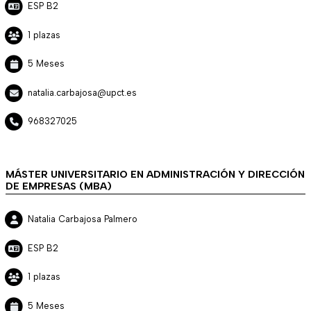
ESP B2
1 plazas
5 Meses
natalia.carbajosa@upct.es
968327025
MÁSTER UNIVERSITARIO EN ADMINISTRACIÓN Y DIRECCIÓN
DE EMPRESAS (MBA)
Natalia Carbajosa Palmero
ESP B2
1 plazas
5 Meses