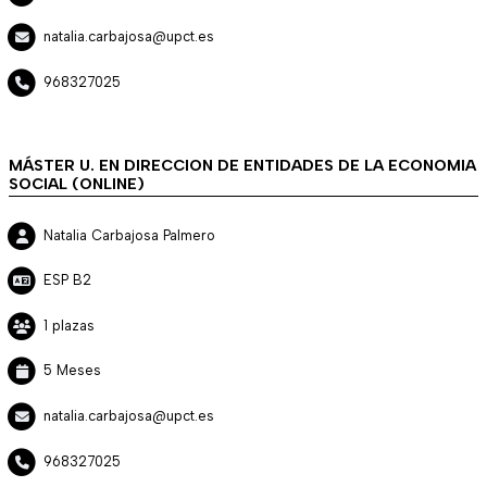
natalia.carbajosa@upct.es
968327025
MÁSTER U. EN DIRECCION DE ENTIDADES DE LA ECONOMIA
SOCIAL (ONLINE)
Natalia Carbajosa Palmero
ESP B2
1 plazas
5 Meses
natalia.carbajosa@upct.es
968327025