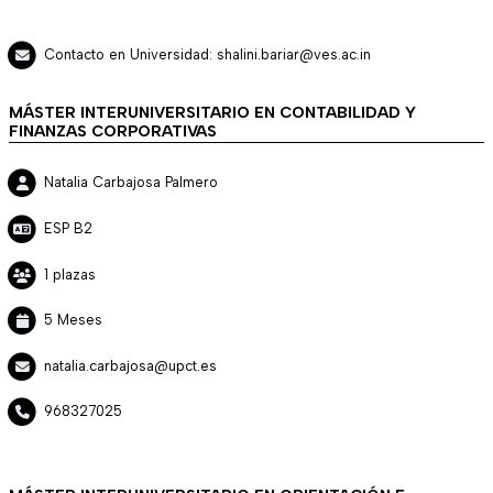
Contacto en Universidad: shalini.bariar@ves.ac.in
MÁSTER INTERUNIVERSITARIO EN CONTABILIDAD Y
FINANZAS CORPORATIVAS
Natalia Carbajosa Palmero
ESP B2
1 plazas
5 Meses
natalia.carbajosa@upct.es
968327025