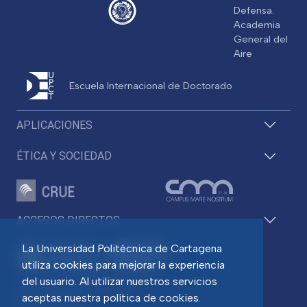
Defensa.
Academia
General del
Aire
Escuela Internacional de Doctorado
APLICACIONES
ÉTICA Y SOCIEDAD
ACCESOS DIRECTOS
La Universidad Politécnica de Cartagena
utiliza cookies para mejorar la experiencia
del usuario. Al utilizar nuestros servicios
Pza. del Cronista Isidoro Valverde
aceptas nuestra política de cookies.
Edif. La Milagrosa