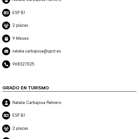
ESP B1
2 plazas
9 Meses
natalia.carbajosa@upct.es
968327025
GRADO EN TURISMO
Natalia Carbajosa Palmero
ESP B1
2 plazas