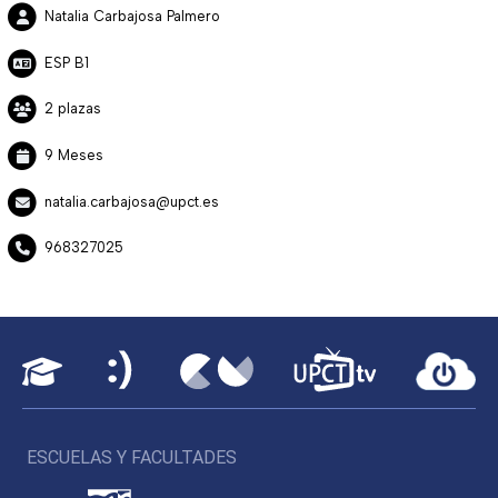
Natalia Carbajosa Palmero
ESP B1
2 plazas
9 Meses
natalia.carbajosa@upct.es
968327025
ESCUELAS Y FACULTADES