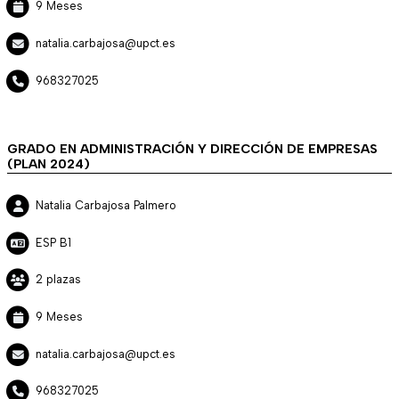
9 Meses
natalia.carbajosa@upct.es
968327025
GRADO EN ADMINISTRACIÓN Y DIRECCIÓN DE EMPRESAS
(PLAN 2024)
Natalia Carbajosa Palmero
ESP B1
2 plazas
9 Meses
natalia.carbajosa@upct.es
968327025