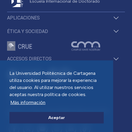
Escuela Internacional de Doctorado
APLICACIONES
ÉTICA Y SOCIEDAD
ACCESOS DIRECTOS
La Universidad Politécnica de Cartagena
utiliza cookies para mejorar la experiencia
del usuario. Al utilizar nuestros servicios
Pza. del Cronista Isidoro Valverde
Edif. La Milagrosa
aceptas nuestra política de cookies.
C.P. 30202 Cartagena
Tlf: 968 32 54 00
Más información
Directorio
Contacto
Accesibilidad
Política de Cookies
Aviso legal
Protección de datos
Transparencia
Aceptar