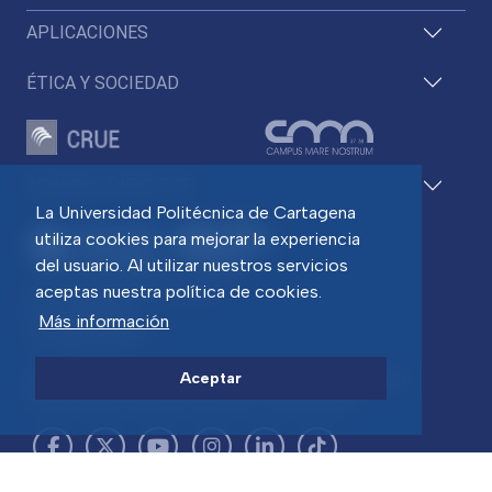
APLICACIONES
ÉTICA Y SOCIEDAD
ACCESOS DIRECTOS
La Universidad Politécnica de Cartagena
utiliza cookies para mejorar la experiencia
del usuario. Al utilizar nuestros servicios
aceptas nuestra política de cookies.
Pza. del Cronista Isidoro Valverde
Edif. La Milagrosa
Más información
C.P. 30202 Cartagena
Tlf: 968 32 54 00
Aceptar
Directorio
Contacto
Accesibilidad
Política de Cookies
Aviso legal
Protección de datos
Transparencia