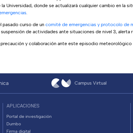
e la Universidad, donde se actualizará cualquier cambio en la si
 emergencias
.
l pasado curso de un
comité de emergencias y protocolo de 
a suspensión de actividades ante situaciones de nivel 3, alerta r
 precaución y colaboración ante este episodio meteorológico
nica
Campus Virtual
APLICACIONES
Portal de investigación
Dumbo
Firma digital