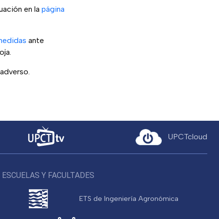
tuación en la
página
medidas
ante
oja.
 adverso.
UPCTcloud
ESCUELAS Y FACULTADES
ETS de Ingeniería Agronómica