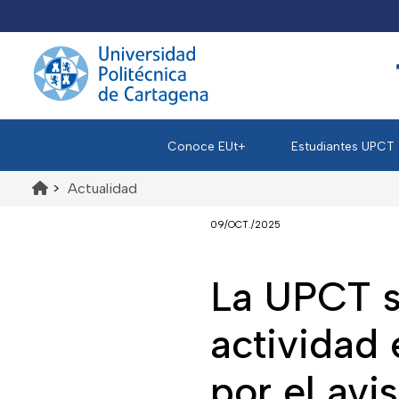
Conoce EUt+
Estudiantes UPCT
>
Actualidad
09/OCT./2025
La UPCT 
actividad 
por el avi