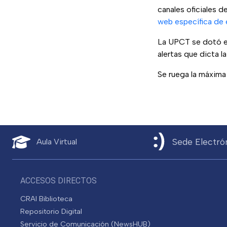
canales oficiales d
web específica de
La UPCT se dotó e
alertas que dicta l
Se ruega la máxima
Sede Electró
Aula Virtual
ACCESOS DIRECTOS
CRAI Biblioteca
Repositorio Digital
Servicio de Comunicación (NewsHUB)