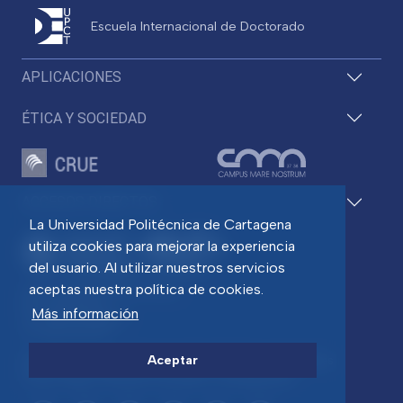
Escuela Internacional de Doctorado
APLICACIONES
ÉTICA Y SOCIEDAD
ACCESOS DIRECTOS
La Universidad Politécnica de Cartagena
utiliza cookies para mejorar la experiencia
del usuario. Al utilizar nuestros servicios
aceptas nuestra política de cookies.
Pza. del Cronista Isidoro Valverde
Edif. La Milagrosa
Más información
C.P. 30202 Cartagena
Tlf: 968 32 54 00
Aceptar
Directorio
Contacto
Accesibilidad
Política de Cookies
Aviso legal
Protección de datos
Transparencia