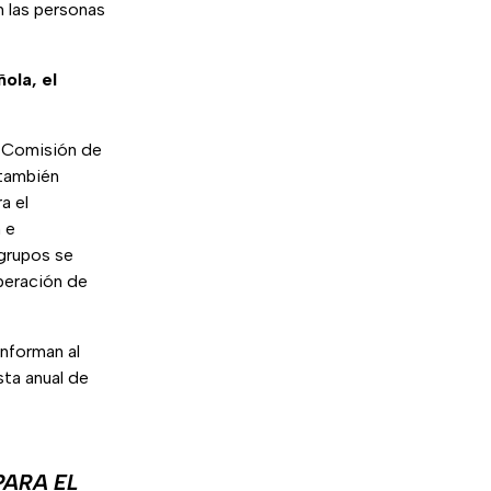
 las personas
ola, el
a Comisión de
 también
a el
 e
 grupos se
peración de
nforman al
ta anual de
PARA EL