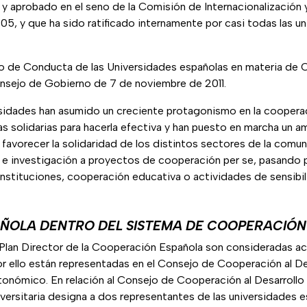
 y aprobado en el seno de la Comisión de Internacionalización 
, y que ha sido ratificado internamente por casi todas las u
o de Conducta de las Universidades españolas en materia de 
nsejo de Gobierno de 7 de noviembre de 2011.
rsidades han asumido un creciente protagonismo en la cooperac
as solidarias para hacerla efectiva y han puesto en marcha un a
favorecer la solidaridad de los distintos sectores de la comu
 e investigación a proyectos de cooperación per se, pasando p
instituciones, cooperación educativa o actividades de sensibil
AÑOLA DENTRO DEL SISTEMA DE COOPERACIÓN
 Plan Director de la Cooperación Española son consideradas ac
or ello están representadas en el Consejo de Cooperación al De
onómico. En relación al Consejo de Cooperación al Desarrollo e
ersitaria designa a dos representantes de las universidades e