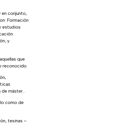
 en conjunto,
son: Formación
 y estudios
ucación
ón, y
aquellas que
lo reconocido.
ón,
ticas
in de máster…
ollo como de
ión, tesinas –