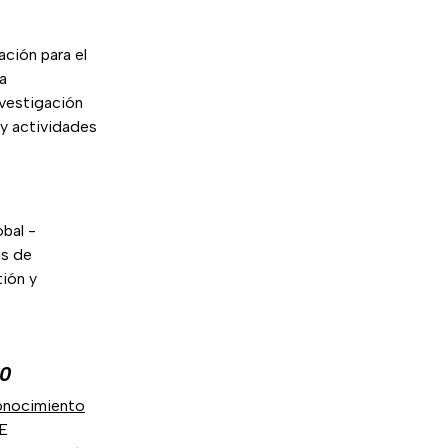
ción para el
a
nvestigación
 y actividades
bal -
as de
tión y
0
conocimiento
UE