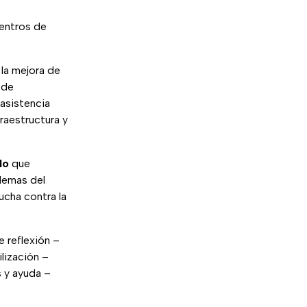
entros de
la mejora de
 de
asistencia
raestructura y
llo
que
blemas del
ucha contra la
e reflexión –
lización –
 y ayuda –