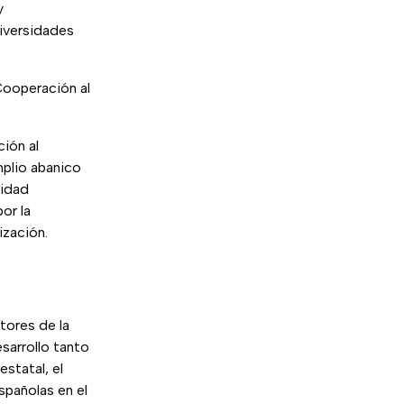
y
niversidades
Cooperación al
ión al
mplio abanico
nidad
or la
ización.
tores de la
sarrollo tanto
statal, el
spañolas en el